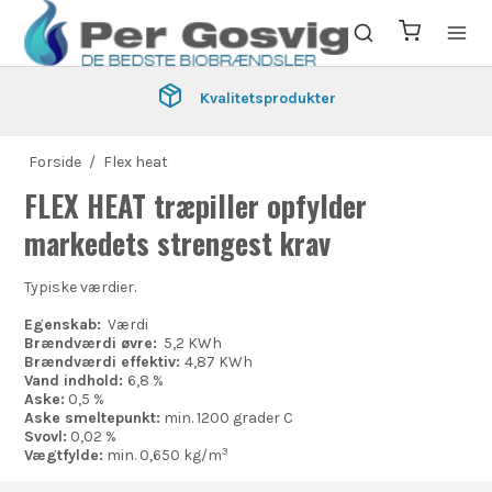
Kvalitetsprodukter
Forside
/
Flex heat
FLEX HEAT træpiller opfylder
markedets strengest krav
Typiske værdier.
Egenskab:
Værdi
Brændværdi øvre:
5,2 KWh
Brændværdi effektiv:
4,87 KWh
Vand indhold:
6,8 %
Aske:
0,5 %
Aske smeltepunkt:
min. 1200 grader C
Svovl:
0,02 %
3
Vægtfylde:
min. 0,650 kg/m