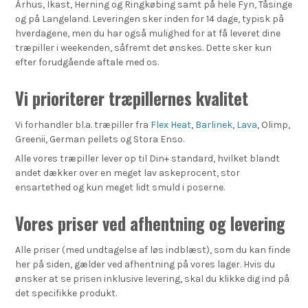
Århus, Ikast, Herning og Ringkøbing samt på hele Fyn, Tåsinge
og på Langeland. Leveringen sker inden for 14 dage, typisk på
hverdagene, men du har også mulighed for at få leveret dine
træpiller i weekenden, såfremt det ønskes. Dette sker kun
efter forudgående aftale med os.
Vi prioriterer træpillernes kvalitet
Vi forhandler bl.a. træpiller fra
Flex Heat
,
Barlinek
,
Lava
, Olimp,
Greenii, German pellets og Stora Enso.
Alle vores træpiller lever op til Din+ standard, hvilket blandt
andet dækker over en meget lav askeprocent, stor
ensartethed og kun meget lidt smuld i poserne.
Vores priser ved afhentning og levering
Alle priser (med undtagelse af løs indblæst), som du kan finde
her på siden, gælder ved afhentning på vores lager. Hvis du
ønsker at se prisen inklusive levering, skal du klikke dig ind på
det specifikke produkt.