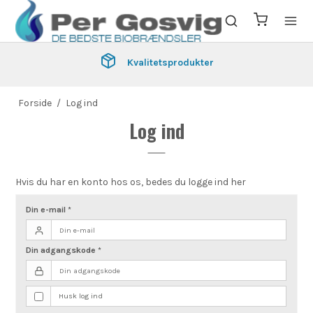
Kvalitetsprodukter
Forside
/
Log ind
Log ind
Hvis du har en konto hos os, bedes du logge ind her
Din e-mail
*
Din adgangskode
*
Husk log ind