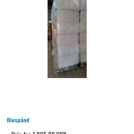
Biospånd