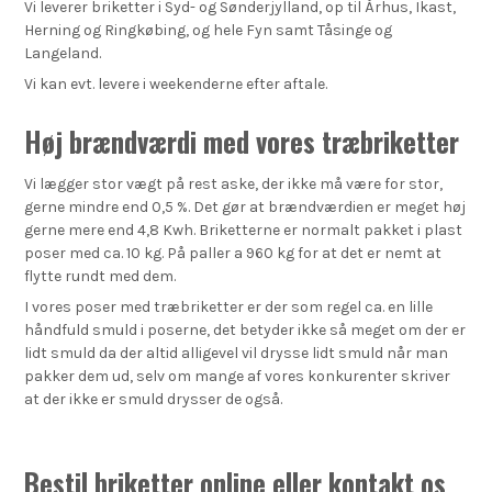
Vi leverer briketter i Syd- og Sønderjylland, op til Århus, Ikast,
Herning og Ringkøbing, og hele Fyn samt Tåsinge og
Langeland.
Vi kan evt. levere i weekenderne efter aftale.
Høj brændværdi med vores træbriketter
Vi lægger stor vægt på rest aske, der ikke må være for stor,
gerne mindre end 0,5 %. Det gør at brændværdien er meget høj
gerne mere end 4,8 Kwh. Briketterne er normalt pakket i plast
poser med ca. 10 kg. På paller a 960 kg for at det er nemt at
flytte rundt med dem.
I vores poser med træbriketter er der som regel ca. en lille
håndfuld smuld i poserne, det betyder ikke så meget om der er
lidt smuld da der altid alligevel vil drysse lidt smuld når man
pakker dem ud, selv om mange af vores konkurenter skriver
at der ikke er smuld drysser de også.
Bestil briketter online eller kontakt os