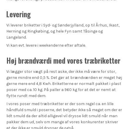
Levering
Vi leverer briketter i Syd- og Sønderjylland, op til Århus, Ikast,
Herning og Ringkøbing, og hele Fyn samt Tåsinge og
Langeland.
Vi kan evt. levere i weekenderne efter aftale.
Høj brændværdi med vores træbriketter
Vi lægger stor vægt på rest aske, der ikke må være for stor,
gerne mindre end 0,5 %. Det gør at brændværdien er meget høj
gerne mere end 4,8 Kwh. Briketterne er normalt pakket i plast
poser med ca. 10 kg. På paller a 960 kg for at det er nemt at
flytte rundt med dem.
I vores poser med træbriketter er der som regel ca. en lille
håndfuld smuld i poserne, det betyder ikke så meget om der er
lidt smuld da der altid alligevel vil drysse lidt smuld når man
pakker dem ud, selv om mange af vores konkurenter skriver
at der ikke er smuld drysser de også.